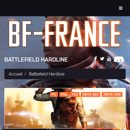
MEN
BATTLEFIELD HARDLINE
Accueil
Battlefield Hardline
PC
PS4
PS3
XBOX-360
XBOX-ONE