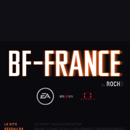
LE SITE
LE STAFF
|
NOUS CONTACTER
RÉSEAU R8
ROCK8
|
GTANF
|
GTA 5
|
COD-FRANCE
|
XBOXONEFRANCE