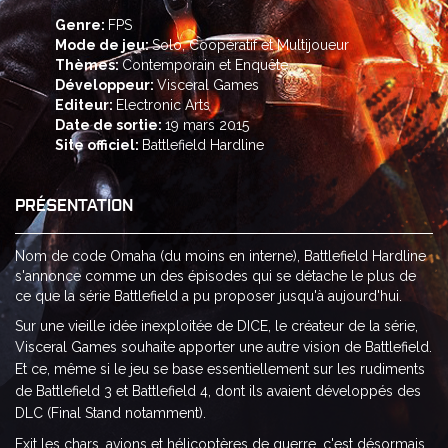
Genre:
FPS
Mode de jeu:
Solo, Coopératif et Multijoueur
Thèmes:
Contemporain et Enquête
Développeur:
Visceral Games
Editeur:
Electronic Arts
Date de sortie:
19 mars 2015
Site officiel:
Battlefield Hardline
PRÉSENTATION
Nom de code Omaha (du moins en interne), Battlefield Hardline
s'annonce comme un des épisodes qui se détache le plus de
ce que la série Battlefield a pu proposer jusqu'à aujourd'hui.
Sur une vieille idée inexploitée de DICE, le créateur de la série,
Visc
eral Games sou
haite apporter une autre vision de Battlefield.
Et ce, même si le jeu se base essentiellement sur les rudiments
de Battlefield 3 et Battlefield 4, dont ils avaient développés des
DLC (Final Stand notamment).
Exit les chars, avions et hélicoptères de guerre, c'est désormais