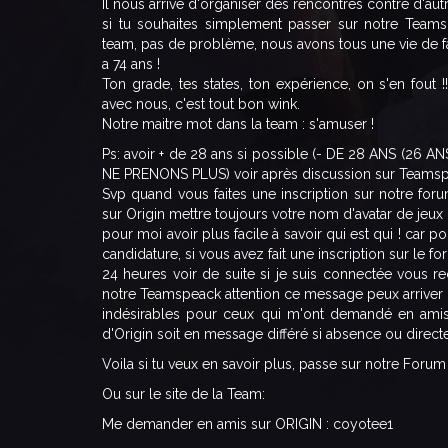
Il nous arrive d'organiser des rencontres contre d'aut
si tu souhaites simplement passer sur notre Team
team, pas de problème, nous avons tous une vie de 
a 74 ans !
Ton grade, tes states, ton expérience, on s'en fout
avec nous, c'est tout bon wink.
Notre maitre mot dans la team : s'amuser !
Ps: avoir + de 28 ans si possible (- DE 28 ANS (
NE PRENONS PLUS) voir après discussion sur Teamsp
Svp quand vous faites une inscription sur notre f
sur Origin mettre toujours votre nom d'avatar de jeux (
pour moi avoir plus facile à savoir qui est qui ! car
candidature, si vous avez fait une inscription sur le f
24 heures voir de suite si je suis connectée vous 
notre Teamspeack attention ce message peux arriver 
indésirables pour ceux qui m'ont demandé en amis 
d'Origin soit en message différé si absence ou direc
Voila si tu veux en savoir plus, passe sur notre Forum 
Ou sur le site de la Team:
Me demander en amis sur ORIGIN : coyotee1