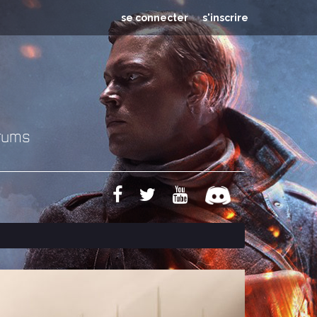
se connecter
s'inscrire
rums