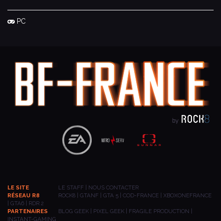
PC
LE SITE
LE STAFF
|
NOUS CONTACTER
RÉSEAU R8
ROCK8
|
GTANF
|
GTA 5
|
COD-FRANCE
|
XBOXONEFRANCE
|
GTA6
|
RDR 2
PARTENAIRES
BLOG GEEK
|
PIXEL GEEK
|
FRAGILE PRODUCTION
|
INSTANT-GAMING