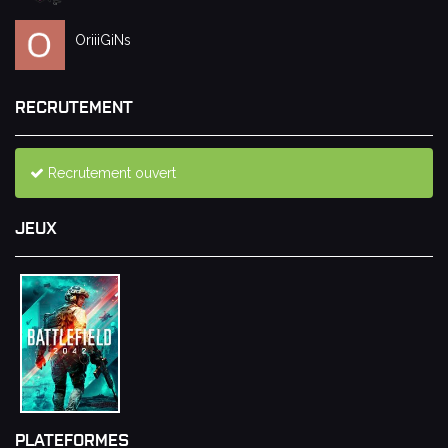
OriiiGiNs
RECRUTEMENT
Recrutement ouvert
JEUX
PLATEFORMES