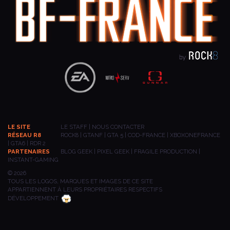
LE SITE
LE STAFF
|
NOUS CONTACTER
RÉSEAU R8
ROCK8
|
GTANF
|
GTA 5
|
COD-FRANCE
|
XBOXONEFRANCE
|
GTA6
|
RDR 2
PARTENAIRES
BLOG GEEK
|
PIXEL GEEK
|
FRAGILE PRODUCTION
|
INSTANT-GAMING
© 2026
TOUS LES LOGOS, MARQUES ET IMAGES DE CE SITE
APPARTIENNENT À LEURS PROPRIÉTAIRES RESPECTIFS
DÉVELOPPEMENT