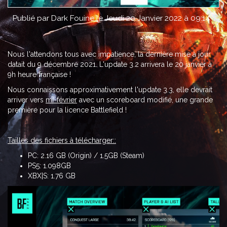
Publié par Dark Fouine le Jeudi 20 Janvier 2022 à 09:14
Nous l'attendons tous avec impatience, la dernière mise à jour
datait du 9 décembre 2021. L'update 3.2 arrivera le 20 janvier à
9h heure française !
Nous connaissons approximativement l'update 3.3, elle devrait
arriver vers
mi-février
avec un scoreboard modifié, une grande
première pour la licence Battlefield !
Tailles des fichiers à télécharger::
PC: 2.16 GB (Origin) / 1.5GB (Steam)
PS5: 1.098GB
XBX|S: 1.76 GB