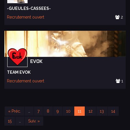
-GUEULES-CASSEES-
Recrutement ouvert
2
EVOK
TEAM EVOK
Recrutement ouvert
1
« Préc.
…
7
8
9
10
11
12
13
14
15
…
Suiv. »