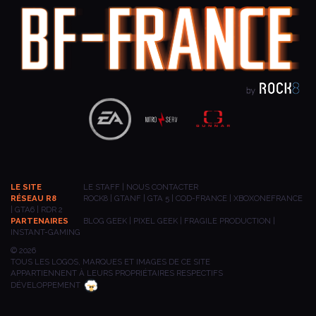
LE SITE
LE STAFF
|
NOUS CONTACTER
RÉSEAU R8
ROCK8
|
GTANF
|
GTA 5
|
COD-FRANCE
|
XBOXONEFRANCE
|
GTA6
|
RDR 2
PARTENAIRES
BLOG GEEK
|
PIXEL GEEK
|
FRAGILE PRODUCTION
|
INSTANT-GAMING
© 2026
TOUS LES LOGOS, MARQUES ET IMAGES DE CE SITE
APPARTIENNENT À LEURS PROPRIÉTAIRES RESPECTIFS
DÉVELOPPEMENT