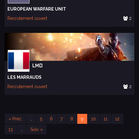
EUROPEAN WARFARE UNIT
Recrutement ouvert
2
LMD
LES MARRAUDS
Recrutement ouvert
2
« Préc.
…
5
6
7
8
9
10
11
12
13
…
Suiv. »