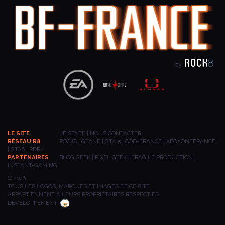
LE SITE
LE STAFF
|
NOUS CONTACTER
RÉSEAU R8
ROCK8
|
GTANF
|
GTA 5
|
COD-FRANCE
|
XBOXONEFRANCE
|
GTA6
|
RDR 2
PARTENAIRES
BLOG GEEK
|
PIXEL GEEK
|
FRAGILE PRODUCTION
|
INSTANT-GAMING
© 2026
TOUS LES LOGOS, MARQUES ET IMAGES DE CE SITE
APPARTIENNENT À LEURS PROPRIÉTAIRES RESPECTIFS
DÉVELOPPEMENT